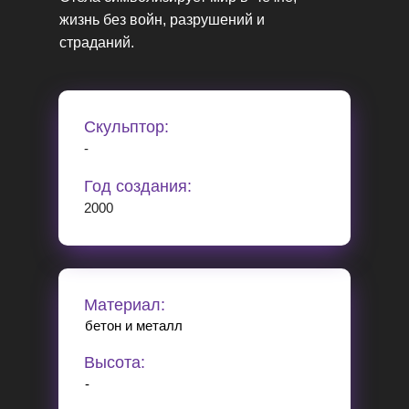
жизнь без войн, разрушений и
страданий.
Скульптор:
-
Год создания:
2000
Материал:
бетон и металл
Высота:
-