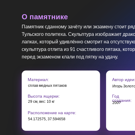
О памятнике
Памятник сданному зачёту или экзамену стоит ря
Тульского политеха. Скульптура изображает драко
лапках, который удивлённо смотрит на отсутствую
скульптура отлита из 91 счастливого пятака, кото
перед экзаменом клали под пятку на удачу.
Материал:
Автор идеи
сплав медных пятаков
Игорь Золот
Высота ящерки:
Год
создания:
29 см, вес: 10 кг
2007
Расположение на карте:
54.172575, 37.594658