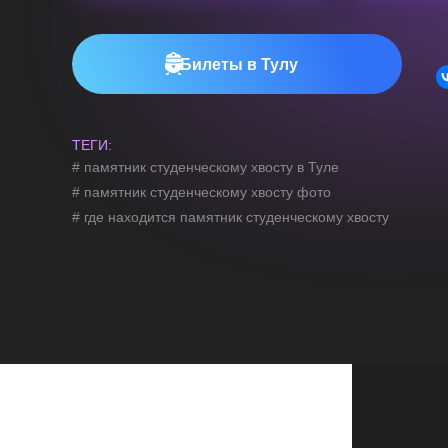
Билеты в Тулу
Выбери качество 1080р в настройках
ТЕГИ:
# памятник студенческому хвосту в Туле
# памятник студенческому хвосту фото
# где находится памятник студенческому хвосту