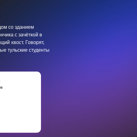
дом со зданием
нчика с зачёткой в
щий хвост. Говорят,
рые тульские студенты
:
ов