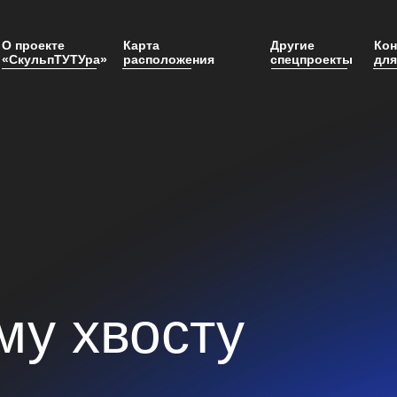
О проекте
Карта
Другие
Кон
«СкульпТУТУра»
расположения
спецпроекты
для
памятников
пар
му хвосту